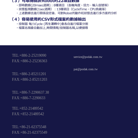
TEL:+886-2-25219090
service@podak.com.tw
FAX:+886-2-25236363
pai@podak.com.tw
TEL:+886-2-85211201
FAX:+886-2-85211203
TEL:+886-7-2290637.38
FAX:+886-7-2290633
TEL:+852-21489542
FAX:+852-21489542
TEL:+86-21-62375548
FAX:+86-21-62375549