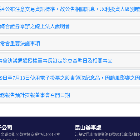
達公布注意交易資訊標準，故公告相關訊息，以利投資人區別暸
綜合證券舉辦之線上法人說明會
常會重要決議事項
日董事會決議通過授權董事長訂定除息基準日及相關事宜
月9日至7月13日使用電子投票之股東領取紀念品，因颱風影響之
季財務報告預計提報董事會召開日期
子公司
昆山辦事處
文咸東街50號寶恆商業中心1004-6室
江蘇省昆山市偉業路18號現代廣場A幢16