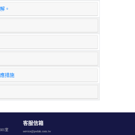
解。
因應措施
客服信箱
01室
service@podak.com.tw