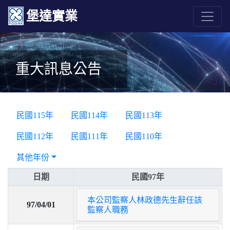
堡達實業
重大訊息公告
民國115年
民國114年
民國113年
民國112年
民國111年
民國110年
其他年份
日期
民國97年
本公司監察人林政德先生辭任該
97/04/01
監察人職務